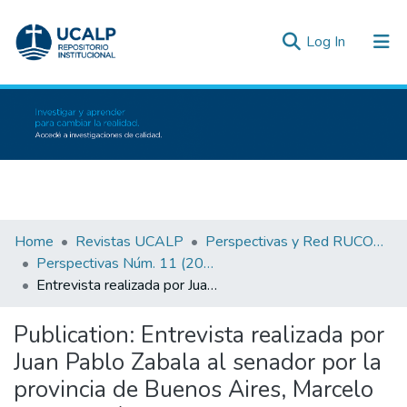
(current)
Log In
Communities & Collections
All of DSpace
Statistics
Inicio
Home
Revistas UCALP
Perspectivas y Red RUCOC: Revistas de la Facultad de Derecho y Ciencias Políticas
Perspectivas Núm. 11 (2024)
Entrevista realizada por Juan Pablo Zabala al senador por la provincia de Buenos Aires, Marcelo Leguizamón
Publication:
Entrevista realizada por
Juan Pablo Zabala al senador por la
provincia de Buenos Aires, Marcelo