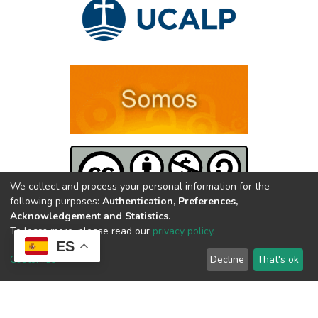
We collect and process your personal information for the
following purposes:
Authentication, Preferences,
Acknowledgement and Statistics
.
2025 | UNIVERSIDAD CATÓLICA DE LA PLATA | Avenida 13
To learn more, please read our
privacy policy
.
ES
nº 1227 | CP 1900 - La Plata - República Argentina
Customize
Decline
That's ok