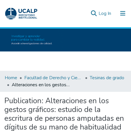
(current)
Log In
Communities & Collections
All of DSpace
Statistics
Inicio
Home
Facultad de Derecho y Ciencias Políticas
Tesinas de grado
Alteraciones en los gestos gráficos: estudio de la escritura de personas amputadas en dígitus de su mano de habitualidad gráfica pertenecientes al partido de Bahía Blanca
Publication:
Alteraciones en los
gestos gráficos: estudio de la
escritura de personas amputadas en
dígitus de su mano de habitualidad