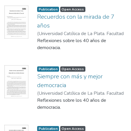
Publication
Open Access
Recuerdos con la mirada de 7
años
(
Universidad Católica de La Plata. Facultad
de Derecho y Ciencias Políticas,
Reflexiones sobre los 40 años de
2023-12-
22
democracia.
)
Piana, Sebastián
Publication
Open Access
Siempre con más y mejor
democracia
(
Universidad Católica de La Plata. Facultad
de Derecho y Ciencias Políticas,
Reflexiones sobre los 40 años de
2023-12-
22
democracia.
)
Arroyo, Daniel
Publication
Open Access