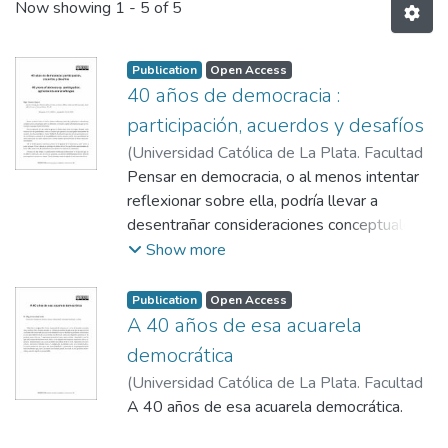
Now showing
1 - 5 of 5
Publication
Open Access
40 años de democracia :
participación, acuerdos y desafíos
(
Universidad Católica de La Plata. Facultad
de Derecho y Ciencias Políticas,
Pensar en democracia, o al menos intentar
2023-12-
22
reflexionar sobre ella, podría llevar a
)
Zapata, Victoria
desentrañar consideraciones conceptuales
sobre su definición, evolución o quizá las
Show more
herramientas que son básicas para su propio
Publication
Open Access
A 40 años de esa acuarela
democrática
(
Universidad Católica de La Plata. Facultad
de Derecho y Ciencias Políticas,
A 40 años de esa acuarela democrática.
2023-12-
22
)
Gonzalez Andía, Miguel