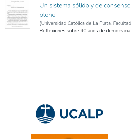
Un sistema sólido y de consenso
pleno
(
Universidad Católica de La Plata. Facultad
de Derecho y Ciencias Políticas,
Reflexiones sobre 40 años de democracia.
2023-12-
22
)
Romoli, Laura