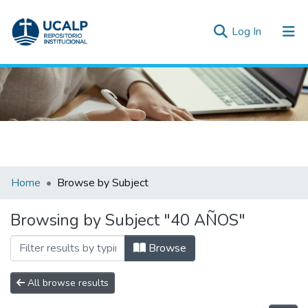
(current)
Log In
Communities & Collections
All of DSpace
Inicio
Bibliot
Home
Browse by Subject
Browsing by Subject "40 AÑOS"
Browse
All browse results