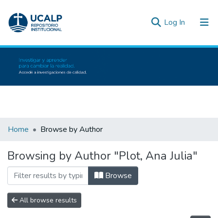
(current)
Log In
Communities & Collections
All of DSpace
Inicio
Bibliot
Home
Browse by Author
Browsing by Author "Plot, Ana Julia"
Browse
All browse results