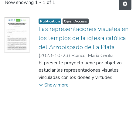
Now showing
1 - 1 of 1
Publication
Open Access
Las representaciones visuales en
los templos de la iglesia católica
del Arzobispado de La Plata
(
2023-10-23
)
Blanco, María Cecilia
;
Quiroga Branda, Pablo
El presente proyecto tiene por objetivo
;
Desuk, Ignacio
;
Serra, María Eugenia
estudiar las representaciones visuales
;
Rizzardi, Licia
;
Plot,
Ana Julia
vinculadas con los dones y virtudes
proclamados por el culto católico, presentes
Show more
en los templos de la Iglesia Católica del
Arzobispado de La Plata. En base a ello, se
buscó explorar las representaciones
visuales presentes en los templos católicos
de la arquidiócesis de La Plata, entendiendo
que es un espacio de análisis desde el cual
es posible comprender dicho universo