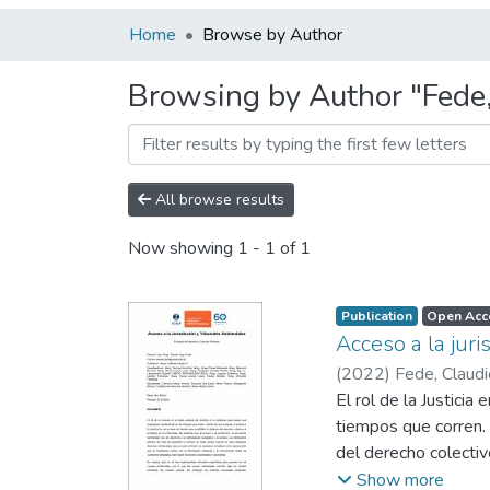
Home
Browse by Author
Browsing by Author "Fede
All browse results
Now showing
1 - 1 of 1
Publication
Open Acc
Acceso a la juri
(
2022
)
Fede, Claud
Cantó, Lucas
El rol de la Justici
;
Castel
Prados, Ernesto
tiempos que corren. 
;
Min
Bianca
del derecho colectiv
;
Castigliones
con los derechos a la
Show more