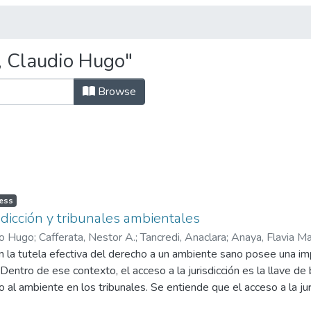
, Claudio Hugo"
Browse
ess
sdicción y tribunales ambientales
io Hugo
;
Cafferata, Nestor A.
;
Tancredi, Anaclara
;
Anaya, Flavia Ma
a en la tutela efectiva del derecho a un ambiente sano posee una i
lano, Osvaldo Fabián
;
Lanzavechia, Gabriel
;
Leguiza, Guillermo
;
La
Dentro de ese contexto, el acceso a la jurisdicción es la llave de 
ichillo, Fernanda Laura
;
Carmona, María Victoria
;
Graciano, Iara Ca
o al ambiente en los tribunales. Se entiende que el acceso a la j
i, Manuela Agustina
;
Maza, Matías Daniel
 participación ciudadana y al acceso a la información pública. Se t