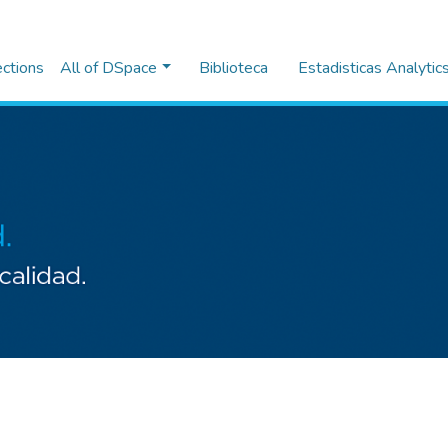
ections
All of DSpace
Biblioteca
Estadisticas Analytic