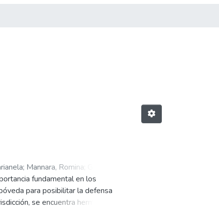
rianela
;
Mannara, Romina
;
García
mportancia fundamental en los
rdieri, Fernanda
;
Alonso, Daniel
;
bóveda para posibilitar la defensa
mil
;
Martin, Patricio
;
Bialogorski,
urisdicción, se encuentra hermanado
rata de posibilitar el reclamo en