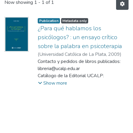
Now showing
1 - 1 of 1
Publication
Metadata only
¿Para qué hablamos los
psicólogos? : un ensayo crítico
sobre la palabra en psicoterapia
(
Universidad Católica de La Plata,
2009
)
Abud, Jordania
Contacto y pedidos de libros publicados:
libreria@ucalp.edu.ar
Catálogo de la Editorial UCALP:
https://www.ucalp.edu.ar/ed-
Show more
publicacion/para-que-hablamos-los-
psicologos/