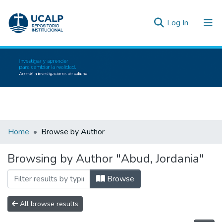
(current)
Log In
Communities & Collections
All of DSpace
Inicio
Bibliot
Home
Browse by Author
Browsing by Author "Abud, Jordania"
Browse
All browse results