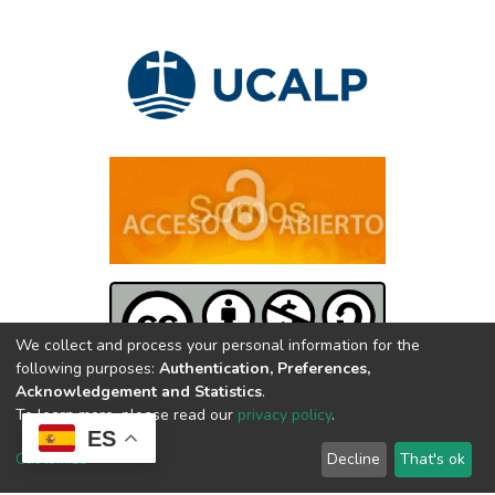
We collect and process your personal information for the
following purposes:
Authentication, Preferences,
Acknowledgement and Statistics
.
2025 | UNIVERSIDAD CATÓLICA DE LA PLATA | Avenida 13
To learn more, please read our
privacy policy
.
ES
nº 1227 | CP 1900 - La Plata - República Argentina
Customize
Decline
That's ok