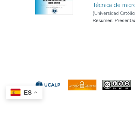
Técnica de micr
(
Universidad Católic
Odontológica de La 
Resumen: Presentació
ES