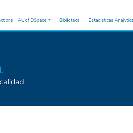
ections
All of DSpace
Biblioteca
Estadisticas Analytic