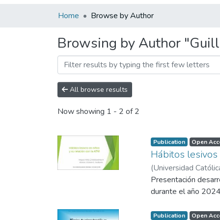
Home
Browse by Author
Browsing by Author "Guill
All browse results
Now showing
1 - 2 of 2
Publication
Open Acc
Hábitos lesivos
(
Universidad Católic
Odontológica de La 
Presentación desarro
durante el año 2024
Publication
Open Acc