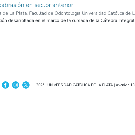
oabrasión en sector anterior
a de La Plata. Facultad de Odontología Universidad Católica de 
Plata,
n desarrollada en el marco de la cursada de la Cátedra Integral 
2011-11-06
)
Guillones, Octavio
;
de Barrio, Marcelo
2025 | UNIVERSIDAD CATÓLICA DE LA PLATA | Avenida 13 nº