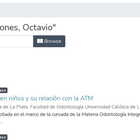
ones, Octavio"
Browse
ess
 en niños y su relación con la ATM
a de La Plata. Facultad de Odontología Universidad Católica de 
Plata.,
llada en el marco de la cursada de la Materia Odontología Integr
2024-10-22
)
Guillones, Octavio
;
Brea, Alicia C
.
ess