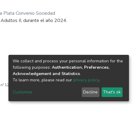
La Plata Convenio Sociedad
Adultos II, durante el año 2024.
We collect and process your personal information for the
following purposes:
Authentication, Preferences,
Acknowledgement and Statistics
.
To learn more, please read our
privacy policy
.
 1227 | CP 1900 - La Plata - República Argentina
Customize
Decline
That's ok