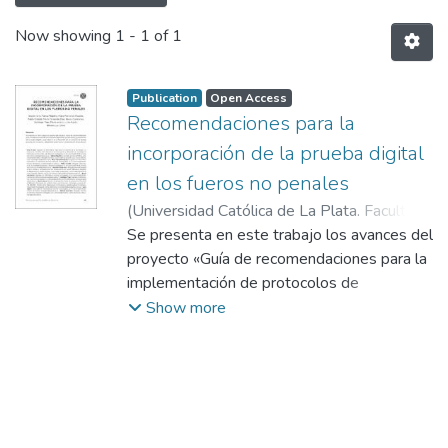
Now showing
1 - 1 of 1
Publication
Open Access
Recomendaciones para la
incorporación de la prueba digital
en los fueros no penales
(
Universidad Católica de La Plata. Facultad
de Derecho y Ciencias Políticas,
Se presenta en este trabajo los avances del
2024-10-
24
proyecto «Guía de recomendaciones para la
)
Di Iorio, Ana
;
Repetto, Marisa
;
Rosales,
María Fernanda
implementación de protocolos de
;
Cistoldi, Pablo
;
Díaz, María
Fernanda
adquisición, preservación y presentación de
;
Constanzo, Bruno
;
Trigo, Santiago
;
Show more
Adaro, Mario
la prueba digital», cuyo objetivo es el
;
Algieri, Lucía
;
Clara, Bibiana
Luz
desarrollo de un conjunto de buenas
;
Universidad Católica de La Plata.
Facultad de Derecho y Ciencias Políticas
prácticas de extracción, adquisición,
preservación y presentación de prueba
digital que permitan dar validez y acreditar