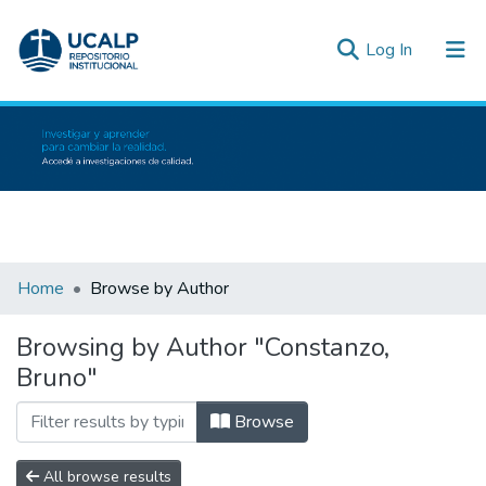
(current)
Log In
Communities & Collections
All of DSpace
Inicio
Bibliot
Home
Browse by Author
Browsing by Author "Constanzo,
Bruno"
Browse
All browse results